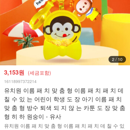
3
/
10
3,153원
(세금포함)
16118997372214
유치원 이름 패 치 맞 춤 형 이름 패 치 패 치 데
칠 수 있 는 어린이 학생 도 장 아기 이름 패 치
맞 춤 형 방수 퇴색 되 지 않 는 카툰 도 장 맞 춤
형 히 하 원숭이 - 유사
유치원 이름 패 치 맞 춤 형 이름 패 치 패 치 데 칠 수 있