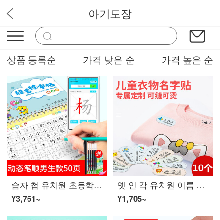
아기도장
도장의 천국
상품 등록순
가격 낮은 순
가격 높은 순
습자 첩 유치원 초등학생 어린이 정 해 이름 연습 자동 사라 진다 집필 기 동적 필순 일 획 2 학년 계몽 퍼 즐 낙서 홍본 3 - 6 세 소년 동적 필순 50 페이지
옛 인 각 유치원 이름 에 수 를 놓 으 면 바느질 이 가능 하고 다림질 이 가능 하 다 패 치 를 맞 춰 아기 이름 을 붙 여 옷 라벨 을 만 들 고 어린이 교복 이불 은 틈 이 없고 방수 가 되 며 퇴색 되 지 않 는 원 각 10 개 [이름] 를 아기 이름 으로 표기 한다
¥3,761~
¥1,705~